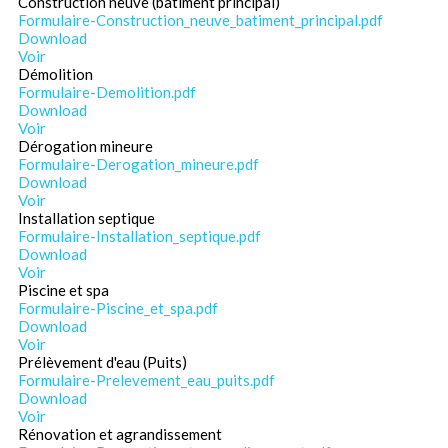
Construction neuve (bâtiment principal)
Formulaire-Construction_neuve_batiment_principal.pdf
Download
Voir
Démolition
Formulaire-Demolition.pdf
Download
Voir
Dérogation mineure
Formulaire-Derogation_mineure.pdf
Download
Voir
Installation septique
Formulaire-Installation_septique.pdf
Download
Voir
Piscine et spa
Formulaire-Piscine_et_spa.pdf
Download
Voir
Prélèvement d'eau (Puits)
Formulaire-Prelevement_eau_puits.pdf
Download
Voir
Rénovation et agrandissement