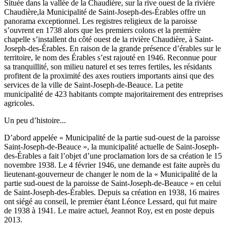
Située dans la vallée de la Chaudière, sur la rive ouest de la rivière
Chaudière,la Municipalité de Saint-Joseph-des-Érables offre un
panorama exceptionnel. Les registres religieux de la paroisse
s’ouvrent en 1738 alors que les premiers colons et la première
chapelle s’installent du côté ouest de la rivière Chaudière, à Saint-
Joseph-des-Érables. En raison de la grande présence d’érables sur le
territoire, le nom des Érables s’est rajouté en 1946. Reconnue pour
sa tranquillité, son milieu naturel et ses terres fertiles, les résidants
profitent de la proximité des axes routiers importants ainsi que des
services de la ville de Saint-Joseph-de-Beauce. La petite
municipalité de 423 habitants compte majoritairement des entreprises
agricoles.
Un peu d’histoire...
D’abord appelée « Municipalité de la partie sud-ouest de la paroisse
Saint-Joseph-de-Beauce », la municipalité actuelle de Saint-Joseph-
des-Érables a fait l’objet d’une proclamation lors de sa création le 15
novembre 1938. Le 4 février 1946, une demande est faite auprès du
lieutenant-gouverneur de changer le nom de la « Municipalité de la
partie sud-ouest de la paroisse de Saint-Joseph-de-Beauce » en celui
de Saint-Joseph-des-Érables. Depuis sa création en 1938, 16 maires
ont siégé au conseil, le premier étant Léonce Lessard, qui fut maire
de 1938 à 1941. Le maire actuel, Jeannot Roy, est en poste depuis
2013.