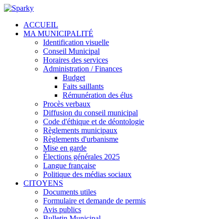
ACCUEIL
MA MUNICIPALITÉ
Identification visuelle
Conseil Municipal
Horaires des services
Administration / Finances
Budget
Faits saillants
Rémunération des élus
Procès verbaux
Diffusion du conseil municipal
Code d'éthique et de déontologie
Règlements municipaux
Règlements d'urbanisme
Mise en garde
Élections générales 2025
Langue française
Politique des médias sociaux
CITOYENS
Documents utiles
Formulaire et demande de permis
Avis publics
Bulletin Municipal