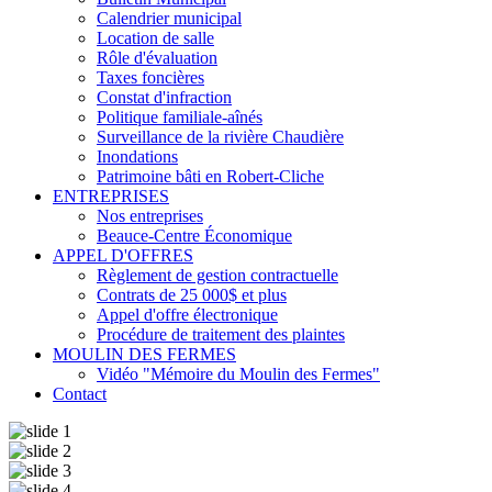
Calendrier municipal
Location de salle
Rôle d'évaluation
Taxes foncières
Constat d'infraction
Politique familiale-aînés
Surveillance de la rivière Chaudière
Inondations
Patrimoine bâti en Robert-Cliche
ENTREPRISES
Nos entreprises
Beauce-Centre Économique
APPEL D'OFFRES
Règlement de gestion contractuelle
Contrats de 25 000$ et plus
Appel d'offre électronique
Procédure de traitement des plaintes
MOULIN DES FERMES
Vidéo "Mémoire du Moulin des Fermes"
Contact